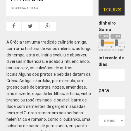
DESCUBRA ATHENA
TOURS
dinheiro
Gama
1 000
7 000
A Grécia tem uma tradição culinária antiga,
com uma história de vários milênios; ao longo
300
2 700
5 100
7 500
9 900
do tempo, esta culinária evoluiu e absorveu
intervalo de
diversas influências, e acabou influenciando,
dias
por sua vez, as culinárias de outros
locais.Alguns dos pratos e bebidas datam da
Grécia Antiga: skordalia, por exemplo, um
grosso purê de batatas, nozes, amêndoas,
para
alho e azeite; sopa de lentilhas; retsina, vinho
branco ou rosé resinado; e pasteli, barra de
doce com sementes de gergelim assadas
com mel.Outros remontam aos períodos
helenístico e romano, como o loukaniko, uma
salsicha de carne de porco seca; enquanto