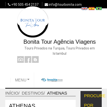
+90 505 454 2137
info@tourbonita.com
Bonita Tour Agência Viagens
Tours Privados na Turquia, Tours Privados em
Istambul
MENU
INÍCIO
DESTINOS
ATHENAS
PROCURE
ATHENAS
POR