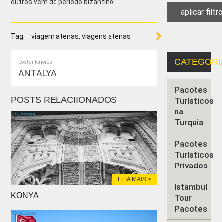
outros vêm do período bizantino:
Tag:
viagem atenas, viagens atenas
CATEGORI
post anteriores
ANTALYA
Pacotes
POSTS RELACIIONADOS
Turísticos
na
Turquia
Pacotes
Turísticos
Privados
LEIA MAIS >
Istambul
KONYA
Tour
Pacotes