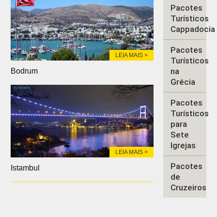
Pacotes
Turísticos
Cappadocia
Pacotes
LEIA MAIS >
Turísticos
na
Bodrum
Grécia
Pacotes
Turísticos
para
Sete
Igrejas
LEIA MAIS >
Pacotes
Istambul
de
Cruzeiros