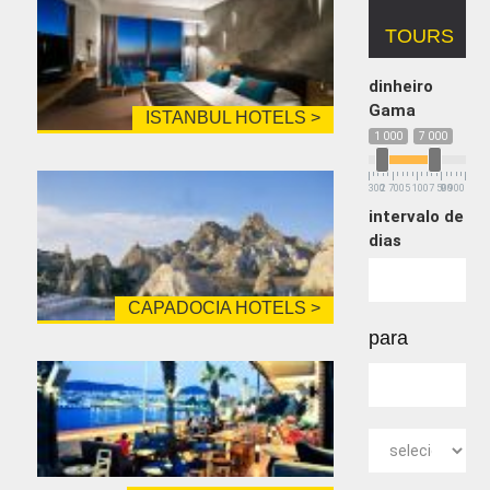
TOURS
dinheiro
Gama
ISTANBUL HOTELS >
1 000
7 000
300
2 700
5 100
7 500
9 900
intervalo de
dias
CAPADOCIA HOTELS >
para