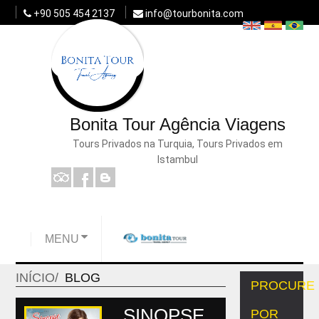
+90 505 454 2137
info@tourbonita.com
Bonita Tour Agência Viagens
Tours Privados na Turquia, Tours Privados em
Istambul
MENU
INÍCIO
BLOG
PROCURE
SINOPSE
POR