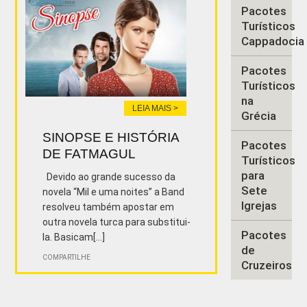
Pacotes
Turísticos
Cappadocia
Pacotes
Turísticos
na
LEIA MAIS >
Grécia
SINOPSE E HISTÓRIA
Pacotes
DE FATMAGUL
Turísticos
para
Devido ao grande sucesso da
Sete
novela “Mil e uma noites” a Band
Igrejas
resolveu também apostar em
outra novela turca para substitui-
Pacotes
la. Basicam[...]
de
COMPARTILHE
Cruzeiros