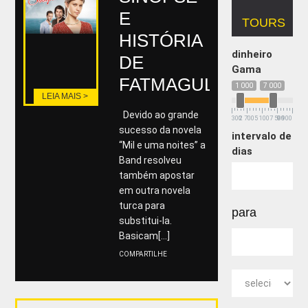
E
TOURS
HISTÓRIA
dinheiro
DE
Gama
FATMAGUL
1 000
7 000
LEIA MAIS >
Devido ao grande
300
2 700
5 100
7 500
9 900
sucesso da novela
intervalo de
“Mil e uma noites” a
dias
Band resolveu
também apostar
em outra novela
turca para
para
substitui-la.
Basicam[...]
COMPARTILHE