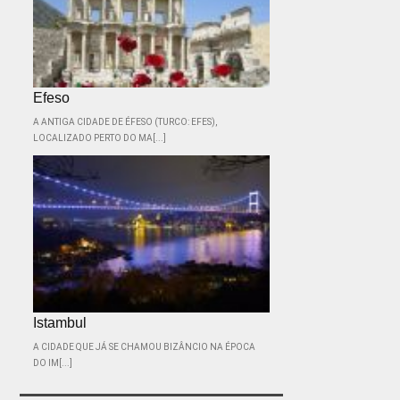
Efeso
A ANTIGA CIDADE DE ÉFESO (TURCO: EFES),
LOCALIZADO PERTO DO MA[...]
Istambul
A CIDADE QUE JÁ SE CHAMOU BIZÂNCIO NA ÉPOCA
DO IM[...]