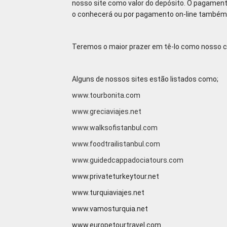
nosso site como valor do depósito. O pagamento
o conhecerá ou por pagamento on-line também
Teremos o maior prazer em tê-lo como nosso c
Alguns de nossos sites estão listados como;
www.tourbonita.com
www.greciaviajes.net
www.walksofistanbul.com
www.foodtrailistanbul.com
www.guidedcappadociatours.com
www.privateturkeytour.net
www.turquiaviajes.net
www.vamosturquia.net
www.europetourtravel.com