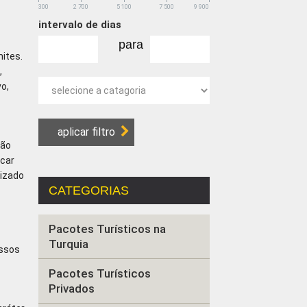
300
2 700
5 100
7 500
9 900
intervalo de dias
para
ites.
,
vo,
são
icar
lizado
CATEGORIAS
Pacotes Turísticos na
Turquia
ossos
Pacotes Turísticos
Privados