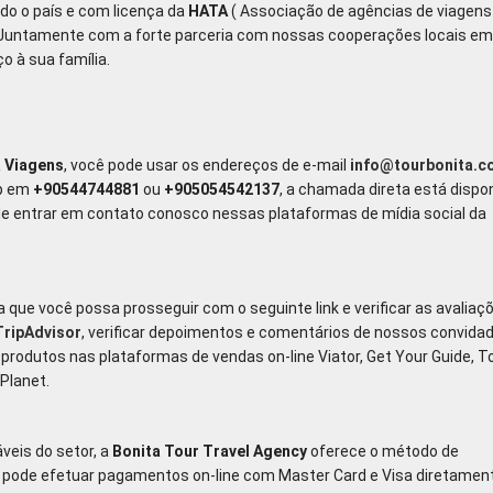
do o país e com licença da
HATA
( Associação de agências de viagens
. Juntamente com a forte parceria com nossas cooperações locais e
o à sua família.
a Viagens
, você pode usar os endereços de e-mail
info@tourbonita.c
pp em
+90544744881
ou
+905054542137
, a chamada direta está dispon
entrar em contato conosco nessas plataformas de mídia social da
ra que você possa prosseguir com o seguinte link e verificar as avaliaç
TripAdvisor
, verificar depoimentos e comentários de nossos convida
rodutos nas plataformas de vendas on-line Viator, Get Your Guide, T
Planet.
eis do setor, a
Bonita Tour Travel Agency
oferece o método de
pode efetuar pagamentos on-line com Master Card e Visa diretamen