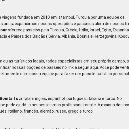
 viagens fundada em 2010 em Istambul, Turquia por uma equipe de
tos anos, expandimos nossas operações e passeios além de nossos lim
Tour
oferece passeios pela Turquia, Grécia, Itália, Israel, Egito, Espanha
ácia e Países dos Balcãs ( Sérvia, Albânia, Bósnia e Herzegovina, Koso
guias turísticos locais, todos especialistas em seu próprio campo, 
ficar nossas opções de passeio no link a seguir aqui. Você pode verif
iretamente com nossa equipe para fazer um pacote turístico persona
Bonita Tour
falam inglês, espanhol, português, italiano e turco. No
ipe pode ajudá-lo nesses idiomas profissionalmente. A maioria dos n
s, italiano, francês, alemão, russo, grego e turco.