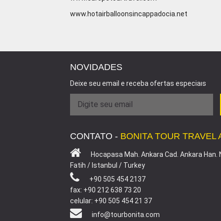
www.hotairballoonsincappadocia.net
NOVIDADES
Deixe seu email e receba ofertas especiaıs
CONTATO -
BONITA TOUR TRAVEL
Hocapasa Mah. Ankara Cad. Ankara Han. 
Fatih / Istanbul / Turkey
+90 505 454 2137
fax: +90 212 638 73 20
celular: +90 505 454 21 37
info@tourbonita.com