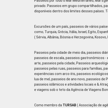
Passeios por todo o Mar Mediterrâneo, Mar Ege
privado. Passeios em grupo compartilhados, pa
disponíveis dentro dos limites desses paíse
Excursões de um país, passeios de vários país
como; Turquia, Grécia, Itália, Israel, Egito, Esp
( Sérvia, Albânia, Bósnia e Herzegovina, Kosovo
Passeios pela cidade de meio dia, passeios diár
passeios de escala, passeios gastronômicos - e
arte, passeios pela cidade, Passeios arqueológi
passeios pelas ruas, passeios para famílias, pas
experiências com arco-íris, passeios ecológico
lua de mel, passeios de ano novo, passeios de 
passeios islâmicos e atividades locais e & At
e viagens sob o teto da Agência de Viagens Bon
Como membro da
TURSAB
( Associação de agê