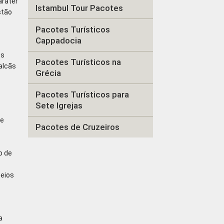
aráter
Istambul Tour Pacotes
stão
Pacotes Turísticos
Cappadocia
os
Pacotes Turísticos na
Balcãs
Grécia
Pacotes Turísticos para
Sete Igrejas
de
Pacotes de Cruzeiros
o de
seios
a