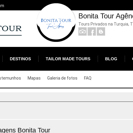
om
Bonita Tour Agên
Tours Privados na Turquia, 
DESTINOS
TAILOR MADE TOURS
BLOG
stemunhos
Mapas
Galeria de fotos
FAQ
agens Bonita Tour