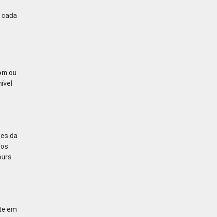
m cada
om
ou
ível
ões da
dos
ours
te em