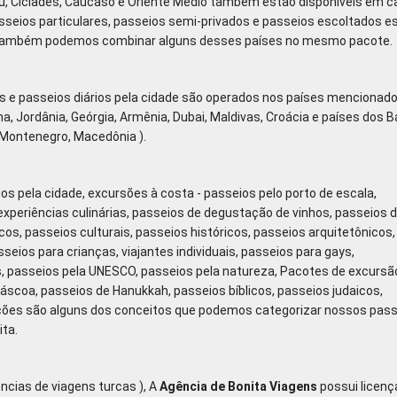
u, Cíclades, Cáucaso e Oriente Médio também estão disponíveis em c
sseios particulares, passeios semi-privados e passeios escoltados e
s. Também podemos combinar alguns desses países no mesmo pacote.
es e passeios diários pela cidade são operados nos países mencionad
anha, Jordânia, Geórgia, Armênia, Dubai, Maldivas, Croácia e países dos 
, Montenegro, Macedônia ).
ios pela cidade, excursões à costa - passeios pelo porto de escala,
xperiências culinárias, passeios de degustação de vinhos, passeios 
cos, passeios culturais, passeios históricos, passeios arquitetônicos,
seios para crianças, viajantes individuais, passeios para gays,
s, passeios pela UNESCO, passeios pela natureza, Pacotes de excursã
Páscoa, passeios de Hanukkah, passeios bíblicos, passeios judaicos,
rações são alguns dos conceitos que podemos categorizar nossos pas
ita.
ncias de viagens turcas ), A
Agência de Bonita
Viagens
possui licenç