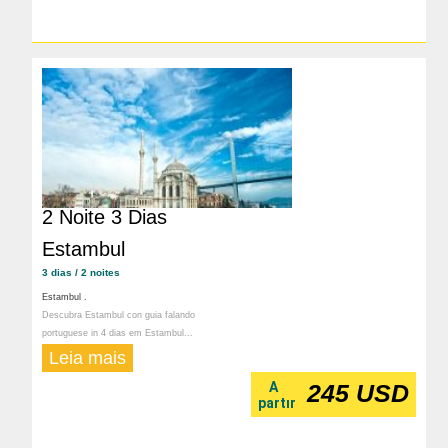
2 Noite 3 Dias
Estambul
3 dias / 2 noites
Estambul .
Descubra Estambul con guia falando
portuguese in 4 dias em Estambul...
Leia mais
A
245 USD
partır