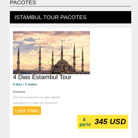
PACOTES
ISTAMBUL TOUR PACOTES
4 Dias Estambul Tour
4 dias / 3 noites
Estambul .
Descubra Estambul con guia falando
portuguese in 4 dias em Estambul...
Leia mais
A
345 USD
partır