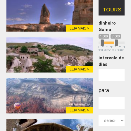
TOURS
dinheiro
LEIA MAIS >
Gama
1 000
7 000
300
2 700
5 100
7 500
9 900
intervalo de
dias
LEIA MAIS >
para
LEIA MAIS >