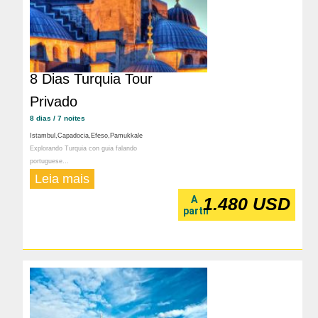
8 Dias Turquia Tour
Privado
8 dias / 7 noites
Istambul,Capadocia,Efeso,Pamukkale
Explorando Turquia con guia falando
portuguese...
Leia mais
A
1.480 USD
partır