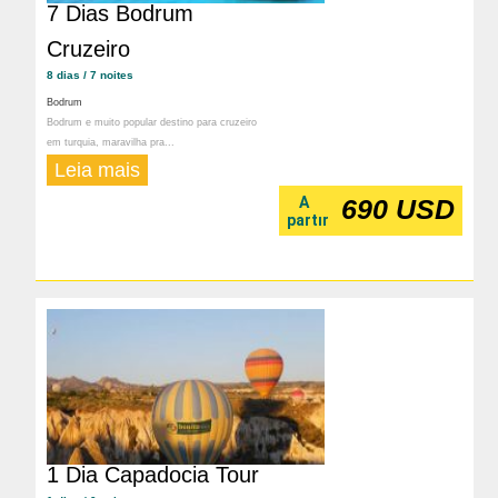
7 Dias Bodrum
Cruzeiro
8 dias / 7 noites
Bodrum
Bodrum e muito popular destino para cruzeiro
em turquia, maravilha pra...
Leia mais
A
690 USD
partır
1 Dia Capadocia Tour