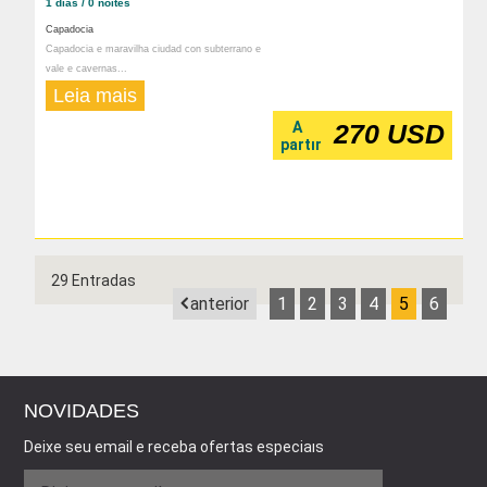
1 dias / 0 noites
Capadocia
Capadocia e maravilha ciudad con subterrano e
vale e cavernas...
Leia mais
A
270 USD
partır
29 Entradas
anterior
1
2
3
4
5
6
NOVIDADES
Deixe seu email e receba ofertas especiaıs