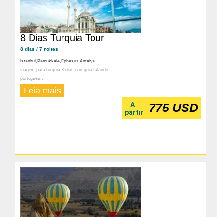
8 Dias Turquia Tour
8 dias / 7 noites
lstanbul,Pamukkale,Ephesus,Antalya
viagem para turquia 8 dias con guia falando
portugues...
Leia mais
A
775 USD
partır