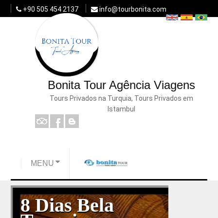
+90 505 454 2137
info@tourbonita.com
Bonita Tour Agência Viagens
Tours Privados na Turquia, Tours Privados em
Istambul
MENU
8 Dias Bela
Palàcio de