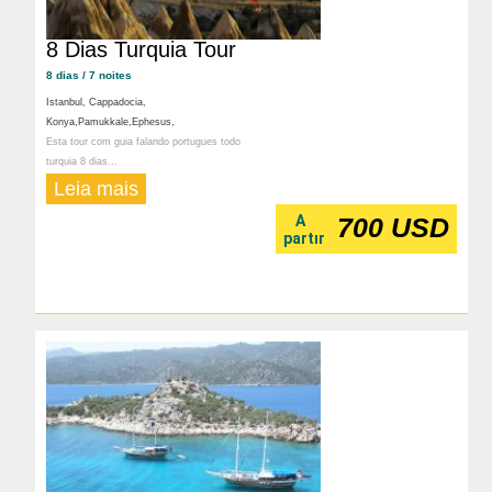
8 Dias Turquia Tour
8 dias / 7 noites
Istanbul, Cappadocia,
Konya,Pamukkale,Ephesus,
Esta tour com guia falando portugues todo
turquia 8 dias...
Leia mais
A
700 USD
partır