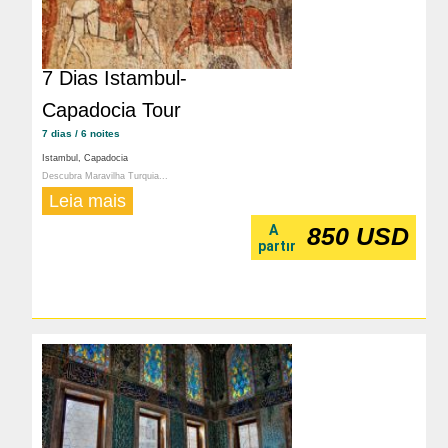
7 Dias Istambul-
Capadocia Tour
7 dias / 6 noites
Istambul, Capadocia
Descubra Maravilha Turquia...
Leia mais
A
850 USD
partır