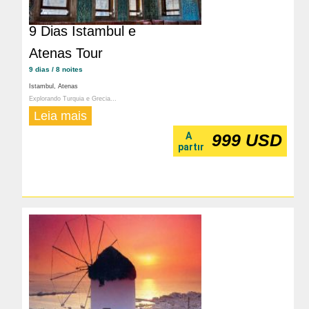
9 Dias Istambul e
Atenas Tour
9 dias / 8 noites
Istambul, Atenas
Explorando Turquia e Grecia...
Leia mais
A
999 USD
partır