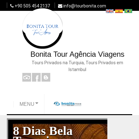
+90 505 454 2137
info@tourbonita.com
Bonita Tour Agência Viagens
Tours Privados na Turquia, Tours Privados em
Istambul
MENU
8 Dias Bela
Palàcio de