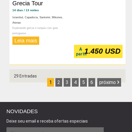
Grecia Tour
14 dias / 13 noites
Istambul, Capadocia, Santorini, Mikonos,
Atenas
Explorando grecia e turquia com guia
portuguese....
Leia mais
A
1.450 USD
partır
29 Entradas
1
2
3
4
5
6
próximo
NOVIDADES
Deixe seu email e receba ofertas especiaıs