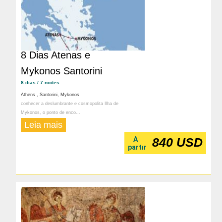
8 Dias Atenas e
Mykonos Santorini
8 dias / 7 noites
Athens , Santorini, Mykonos
conhecer a deslumbrante e cosmopolita Ilha de
Mykonos, o ponto de enco...
Leia mais
A
840 USD
partır