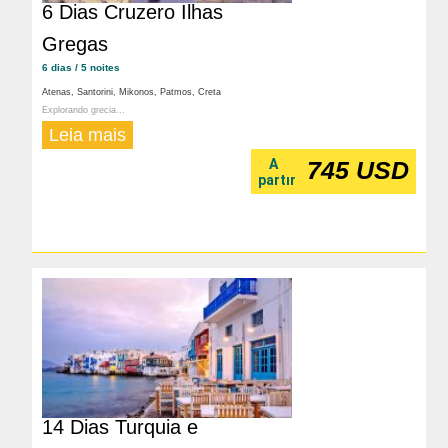
6 Dias Cruzero Ilhas
Gregas
6 dias / 5 noites
Atenas, Santorini, Mikonos, Patmos, Creta
Explorando grecia...
Leia mais
A
745 USD
partır
14 Dias Turquia e